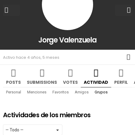
Jorge Valenzuela
M
Activo hace 4 años, 5 meses
POSTS
SUBMISSIONS
VOTES
ACTIVIDAD
PERFIL
Personal
Menciones
Favoritos
Amigos
Grupos
Actividades de los miembros
Mostrar:
RSS