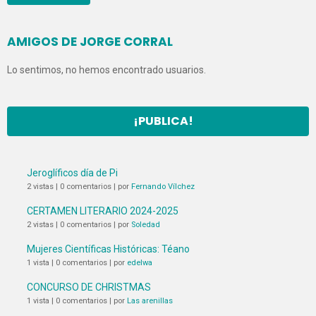
AMIGOS DE JORGE CORRAL
Lo sentimos, no hemos encontrado usuarios.
¡PUBLICA!
Jeroglíficos día de Pi
2 vistas
|
0 comentarios
|
por
Fernando Vílchez
CERTAMEN LITERARIO 2024-2025
2 vistas
|
0 comentarios
|
por
Soledad
Mujeres Científicas Históricas: Téano
1 vista
|
0 comentarios
|
por
edelwa
CONCURSO DE CHRISTMAS
1 vista
|
0 comentarios
|
por
Las arenillas