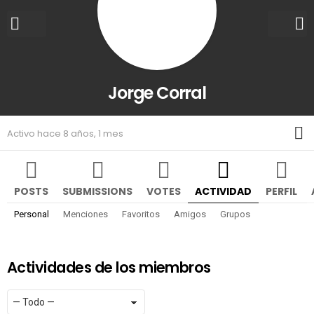
Jorge Corral
M
Activo hace 8 años, 1 mes
POSTS
SUBMISSIONS
VOTES
ACTIVIDAD
PERFIL
Personal
Menciones
Favoritos
Amigos
Grupos
Actividades de los miembros
Mostrar:
RSS