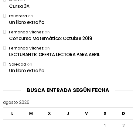
Curso 3A
raudrera
on
Un libro extraño
Fernando Vílchez
on
Concurso Matemático: Octubre 2019
Fernando Vílchez
on
LECTURANTE: OFERTA LECTORA PARA ABRIL
Soledad
on
Un libro extraño
BUSCA ENTRADA SEGÚN FECHA
agosto 2026
L
M
X
J
V
S
D
1
2