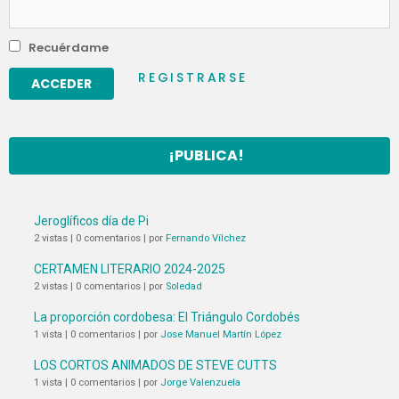
Recuérdame
REGISTRARSE
¡PUBLICA!
Jeroglíficos día de Pi
2 vistas
|
0 comentarios
|
por
Fernando Vílchez
CERTAMEN LITERARIO 2024-2025
2 vistas
|
0 comentarios
|
por
Soledad
La proporción cordobesa: El Triángulo Cordobés
1 vista
|
0 comentarios
|
por
Jose Manuel Martín López
LOS CORTOS ANIMADOS DE STEVE CUTTS
1 vista
|
0 comentarios
|
por
Jorge Valenzuela