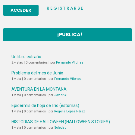
REGISTRARSE
¡PUBLICA!
Un libro extraño
2 vistas
|
0 comentarios
|
por
Fernando Vílchez
Problema del mes de Junio
1 vista
|
0 comentarios
|
por
Fernando Vílchez
AVENTURA EN LA MONTAÑA
1 vista
|
0 comentarios
|
por
JavierGT
Epidermis de hoja de lirio (estomas)
1 vista
|
0 comentarios
|
por
Rogelia López Pérez
HISTORIAS DE HALLOWEEN (HALLOWEEN STORIES)
1 vista
|
0 comentarios
|
por
Soledad