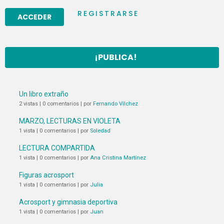
REGISTRARSE
¡PUBLICA!
Un libro extraño
2 vistas
|
0 comentarios
|
por
Fernando Vílchez
MARZO, LECTURAS EN VIOLETA
1 vista
|
0 comentarios
|
por
Soledad
LECTURA COMPARTIDA
1 vista
|
0 comentarios
|
por
Ana Cristina Martínez
Figuras acrosport
1 vista
|
0 comentarios
|
por
Julia
Acrosport y gimnasia deportiva
1 vista
|
0 comentarios
|
por
Juan