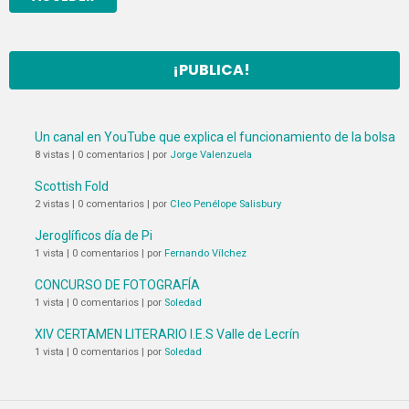
¡PUBLICA!
Un canal en YouTube que explica el funcionamiento de la bolsa
8 vistas
|
0 comentarios
|
por
Jorge Valenzuela
Scottish Fold
2 vistas
|
0 comentarios
|
por
Cleo Penélope Salisbury
Jeroglíficos día de Pi
1 vista
|
0 comentarios
|
por
Fernando Vílchez
CONCURSO DE FOTOGRAFÍA
1 vista
|
0 comentarios
|
por
Soledad
XIV CERTAMEN LITERARIO I.E.S Valle de Lecrín
1 vista
|
0 comentarios
|
por
Soledad