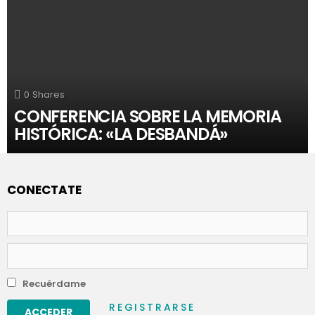
0
Shares
CONFERENCIA SOBRE LA MEMORIA
HISTÓRICA: «LA DESBANDÁ»
CONECTATE
Nombre
de
usuario
Contraseña
Recuérdame
REGISTRARSE