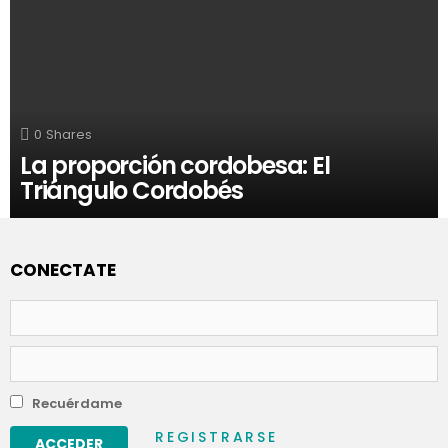
0
Shares
La proporción cordobesa: El
Triángulo Cordobés
CONECTATE
Nombre
de
usuario
Contraseña
Recuérdame
REGISTRARSE