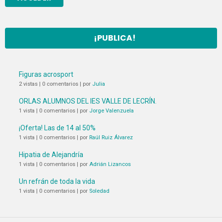
¡PUBLICA!
Figuras acrosport
2 vistas
|
0 comentarios
|
por
Julia
ORLAS ALUMNOS DEL IES VALLE DE LECRÍN.
1 vista
|
0 comentarios
|
por
Jorge Valenzuela
¡Oferta! Las de 14 al 50%
1 vista
|
0 comentarios
|
por
Raúl Ruiz Álvarez
Hipatia de Alejandría
1 vista
|
0 comentarios
|
por
Adrián Lizancos
Un refrán de toda la vida
1 vista
|
0 comentarios
|
por
Soledad