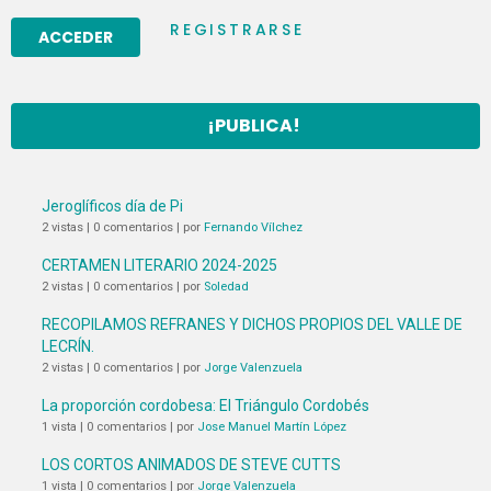
REGISTRARSE
¡PUBLICA!
Jeroglíficos día de Pi
2 vistas
|
0 comentarios
|
por
Fernando Vílchez
CERTAMEN LITERARIO 2024-2025
2 vistas
|
0 comentarios
|
por
Soledad
RECOPILAMOS REFRANES Y DICHOS PROPIOS DEL VALLE DE
LECRÍN.
2 vistas
|
0 comentarios
|
por
Jorge Valenzuela
La proporción cordobesa: El Triángulo Cordobés
1 vista
|
0 comentarios
|
por
Jose Manuel Martín López
LOS CORTOS ANIMADOS DE STEVE CUTTS
1 vista
|
0 comentarios
|
por
Jorge Valenzuela