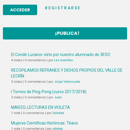
REGISTRARSE
¡PUBLICA!
El Conde Lucanor visto por nuestro alumnado de 3ESO
4 vistas
|
0 comentarios
|
por
Las arenillas
RECOPILAMOS REFRANES Y DICHOS PROPIOS DEL VALLE DE
LECRÍN.
2 vistas
|
0 comentarios
|
por
Jorge Valenzuela
I Torneo de Ping-Pong (curso 2017/2018)
2 vistas
|
0 comentarios
|
por
Juan
MARZO, LECTURAS EN VIOLETA
1 vista
|
0 comentarios
|
por
Soledad
Mujeres Científicas Históricas: Téano
1 vista
|
0 comentarios
|
por
edelwa