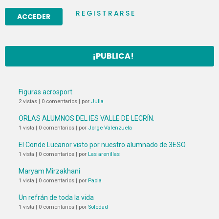
REGISTRARSE
¡PUBLICA!
Figuras acrosport
2 vistas
|
0 comentarios
|
por
Julia
ORLAS ALUMNOS DEL IES VALLE DE LECRÍN.
1 vista
|
0 comentarios
|
por
Jorge Valenzuela
El Conde Lucanor visto por nuestro alumnado de 3ESO
1 vista
|
0 comentarios
|
por
Las arenillas
Maryam Mirzakhani
1 vista
|
0 comentarios
|
por
Paola
Un refrán de toda la vida
1 vista
|
0 comentarios
|
por
Soledad