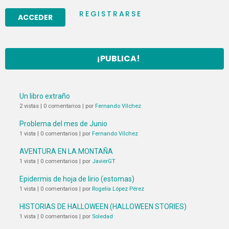
REGISTRARSE
¡PUBLICA!
Un libro extraño
2 vistas
|
0 comentarios
|
por
Fernando Vílchez
Problema del mes de Junio
1 vista
|
0 comentarios
|
por
Fernando Vílchez
AVENTURA EN LA MONTAÑA
1 vista
|
0 comentarios
|
por
JavierGT
Epidermis de hoja de lirio (estomas)
1 vista
|
0 comentarios
|
por
Rogelia López Pérez
HISTORIAS DE HALLOWEEN (HALLOWEEN STORIES)
1 vista
|
0 comentarios
|
por
Soledad