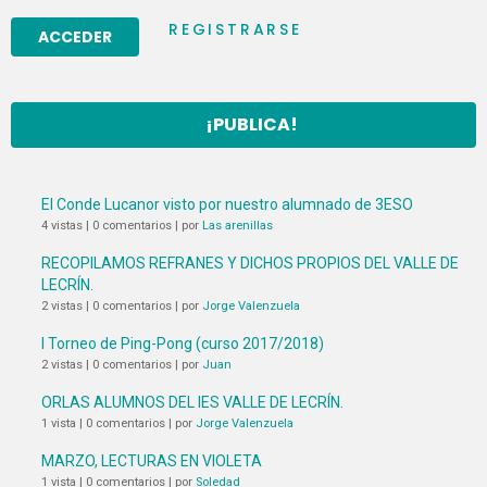
REGISTRARSE
¡PUBLICA!
El Conde Lucanor visto por nuestro alumnado de 3ESO
4 vistas
|
0 comentarios
|
por
Las arenillas
RECOPILAMOS REFRANES Y DICHOS PROPIOS DEL VALLE DE
LECRÍN.
2 vistas
|
0 comentarios
|
por
Jorge Valenzuela
I Torneo de Ping-Pong (curso 2017/2018)
2 vistas
|
0 comentarios
|
por
Juan
ORLAS ALUMNOS DEL IES VALLE DE LECRÍN.
1 vista
|
0 comentarios
|
por
Jorge Valenzuela
MARZO, LECTURAS EN VIOLETA
1 vista
|
0 comentarios
|
por
Soledad