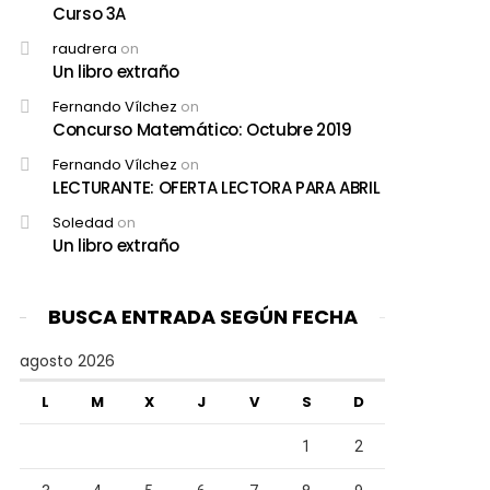
Curso 3A
raudrera
on
Un libro extraño
Fernando Vílchez
on
Concurso Matemático: Octubre 2019
Fernando Vílchez
on
LECTURANTE: OFERTA LECTORA PARA ABRIL
Soledad
on
Un libro extraño
BUSCA ENTRADA SEGÚN FECHA
agosto 2026
L
M
X
J
V
S
D
1
2