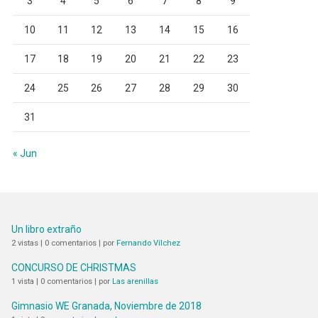
3
4
5
6
7
8
9
10
11
12
13
14
15
16
17
18
19
20
21
22
23
24
25
26
27
28
29
30
31
« Jun
Un libro extraño
2 vistas
|
0 comentarios
|
por
Fernando Vílchez
CONCURSO DE CHRISTMAS
1 vista
|
0 comentarios
|
por
Las arenillas
Gimnasio WE Granada, Noviembre de 2018