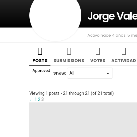
Jorge Val
Activo hace 4 años, 5 m
POSTS
SUBMISSIONS
VOTES
ACTIVIDAD
Approved
Show:
Viewing 1 posts - 21 through 21 (of 21 total)
←
1
2
3