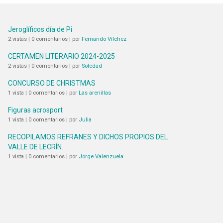
Jeroglíficos día de Pi
2 vistas
|
0 comentarios
|
por
Fernando Vílchez
CERTAMEN LITERARIO 2024-2025
2 vistas
|
0 comentarios
|
por
Soledad
CONCURSO DE CHRISTMAS
1 vista
|
0 comentarios
|
por
Las arenillas
Figuras acrosport
1 vista
|
0 comentarios
|
por
Julia
RECOPILAMOS REFRANES Y DICHOS PROPIOS DEL
VALLE DE LECRÍN.
1 vista
|
0 comentarios
|
por
Jorge Valenzuela