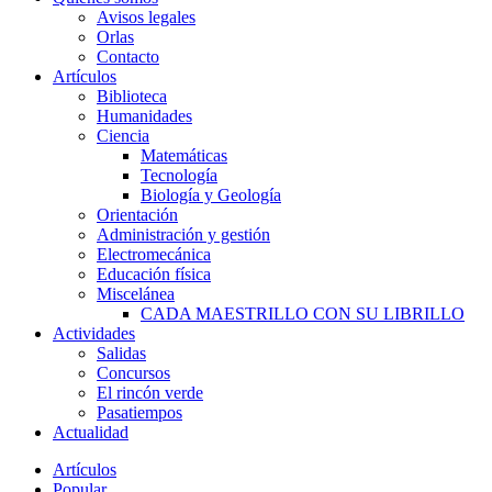
Avisos legales
Orlas
Contacto
Artículos
Biblioteca
Humanidades
Ciencia
Matemáticas
Tecnología
Biología y Geología
Orientación
Administración y gestión
Electromecánica
Educación física
Miscelánea
CADA MAESTRILLO CON SU LIBRILLO
Actividades
Salidas
Concursos
El rincón verde
Pasatiempos
Actualidad
Artículos
Popular