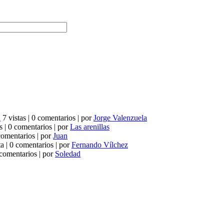
a
7 vistas
|
0 comentarios
|
por
Jorge Valenzuela
s
|
0 comentarios
|
por
Las arenillas
comentarios
|
por
Juan
ta
|
0 comentarios
|
por
Fernando Vílchez
comentarios
|
por
Soledad