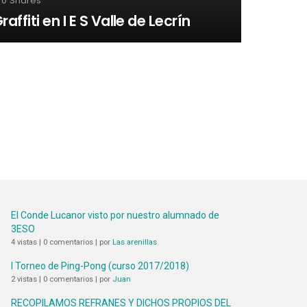
0
Shares
raffiti en I E S Valle de Lecrín
El Conde Lucanor visto por nuestro alumnado de
3ESO
4 vistas
|
0 comentarios
|
por
Las arenillas
I Torneo de Ping-Pong (curso 2017/2018)
2 vistas
|
0 comentarios
|
por
Juan
RECOPILAMOS REFRANES Y DICHOS PROPIOS DEL