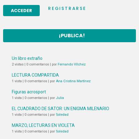
REGISTRARSE
¡PUBLICA!
Un libro extraño
2 vistas
|
0 comentarios
|
por
Fernando Vílchez
LECTURA COMPARTIDA
1 vista
|
0 comentarios
|
por
Ana Cristina Martínez
Figuras acrosport
1 vista
|
0 comentarios
|
por
Julia
EL CUADRADO DE SATOR: UN ENIGMA MILENARIO
1 vista
|
0 comentarios
|
por
Soledad
MARZO, LECTURAS EN VIOLETA
1 vista
|
0 comentarios
|
por
Soledad