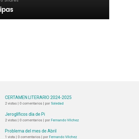
0
Shares
ipas
CERTAMEN LITERARIO 2024-2025
2 vistas
|
0 comentarios
|
por
Soledad
Jeroglíficos día de Pi
2 vistas
|
0 comentarios
|
por
Fernando Vílchez
Problema del mes de Abril
1 vista
|
0 comentarios
|
por
Fernando Vílchez