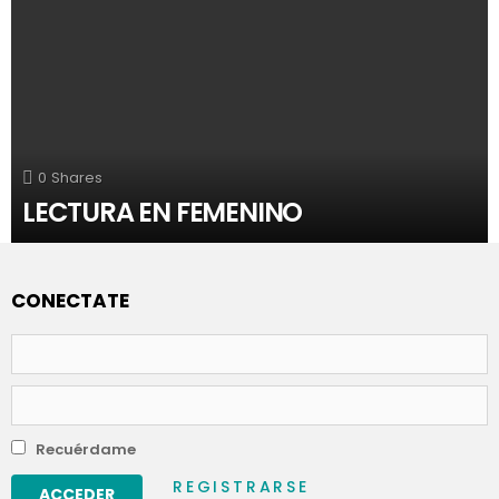
0
Shares
LECTURA EN FEMENINO
CONECTATE
Nombre
de
usuario
Contraseña
Recuérdame
REGISTRARSE