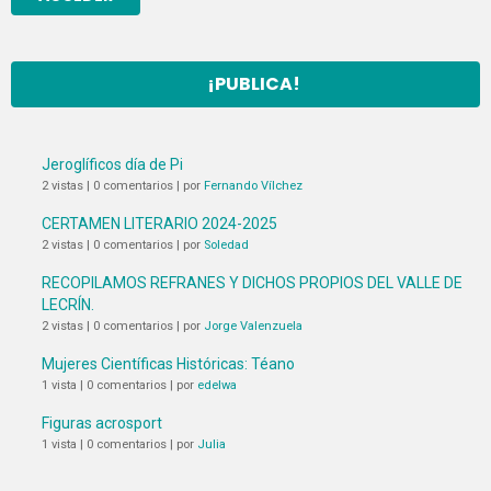
¡PUBLICA!
Jeroglíficos día de Pi
2 vistas
|
0 comentarios
|
por
Fernando Vílchez
CERTAMEN LITERARIO 2024-2025
2 vistas
|
0 comentarios
|
por
Soledad
RECOPILAMOS REFRANES Y DICHOS PROPIOS DEL VALLE DE
LECRÍN.
2 vistas
|
0 comentarios
|
por
Jorge Valenzuela
Mujeres Científicas Históricas: Téano
1 vista
|
0 comentarios
|
por
edelwa
Figuras acrosport
1 vista
|
0 comentarios
|
por
Julia