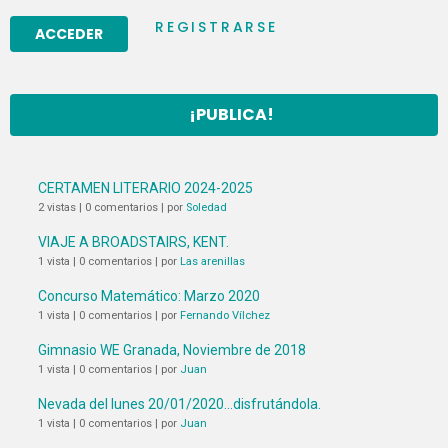
REGISTRARSE
¡PUBLICA!
CERTAMEN LITERARIO 2024-2025
2 vistas
|
0 comentarios
|
por
Soledad
VIAJE A BROADSTAIRS, KENT.
1 vista
|
0 comentarios
|
por
Las arenillas
Concurso Matemático: Marzo 2020
1 vista
|
0 comentarios
|
por
Fernando Vílchez
Gimnasio WE Granada, Noviembre de 2018
1 vista
|
0 comentarios
|
por
Juan
Nevada del lunes 20/01/2020…disfrutándola.
1 vista
|
0 comentarios
|
por
Juan