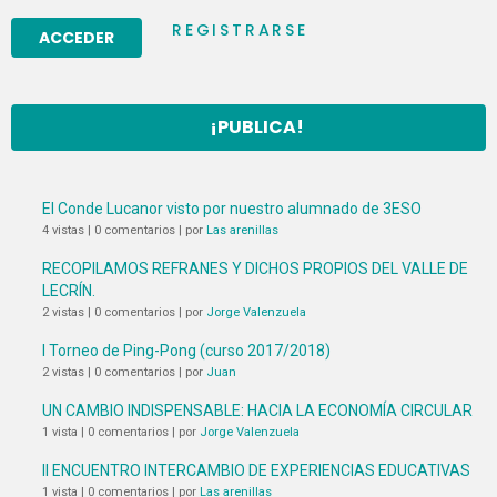
REGISTRARSE
¡PUBLICA!
El Conde Lucanor visto por nuestro alumnado de 3ESO
4 vistas
|
0 comentarios
|
por
Las arenillas
RECOPILAMOS REFRANES Y DICHOS PROPIOS DEL VALLE DE
LECRÍN.
2 vistas
|
0 comentarios
|
por
Jorge Valenzuela
I Torneo de Ping-Pong (curso 2017/2018)
2 vistas
|
0 comentarios
|
por
Juan
UN CAMBIO INDISPENSABLE: HACIA LA ECONOMÍA CIRCULAR
1 vista
|
0 comentarios
|
por
Jorge Valenzuela
II ENCUENTRO INTERCAMBIO DE EXPERIENCIAS EDUCATIVAS
1 vista
|
0 comentarios
|
por
Las arenillas