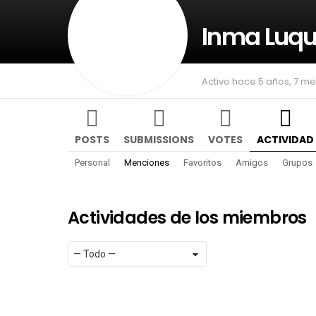
Inma Luq
Activo hace 5 años, 7 m
POSTS
SUBMISSIONS
VOTES
ACTIVIDAD
Personal
Menciones
Favoritos
Amigos
Grupos
Actividades de los miembros
Mostrar:
RSS