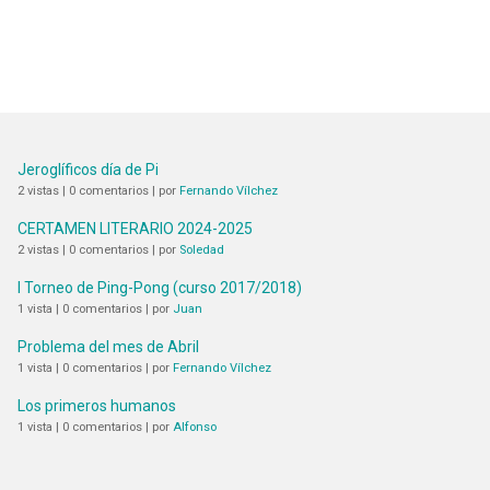
Jeroglíficos día de Pi
2 vistas
|
0 comentarios
|
por
Fernando Vílchez
CERTAMEN LITERARIO 2024-2025
2 vistas
|
0 comentarios
|
por
Soledad
I Torneo de Ping-Pong (curso 2017/2018)
1 vista
|
0 comentarios
|
por
Juan
Problema del mes de Abril
1 vista
|
0 comentarios
|
por
Fernando Vílchez
Los primeros humanos
1 vista
|
0 comentarios
|
por
Alfonso