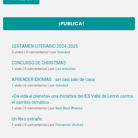
¡PUBLICA!
CERTAMEN LITERARIO 2024-2025
2 vistas
|
0 comentarios
|
por
Soledad
CONCURSO DE CHRISTMAS
1 vista
|
0 comentarios
|
por
Las arenillas
APRENDER IDIOMAS …sin casi salir de casa
1 vista
|
0 comentarios
|
por
Soledad
«Da vida al planeta» una iniciativa del IES Valle de Lecrín contra
el cambio climático
1 vista
|
0 comentarios
|
por
Raúl Ruiz Álvarez
Un libro extraño
1 vista
|
0 comentarios
|
por
Fernando Vílchez