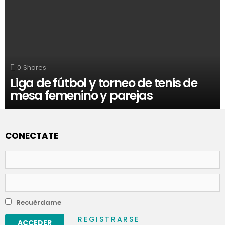
0
Shares
Liga de fútbol y torneo de tenis de
mesa femenino y parejas
CONECTATE
Nombre
de
usuario
Contraseña
Recuérdame
REGISTRARSE