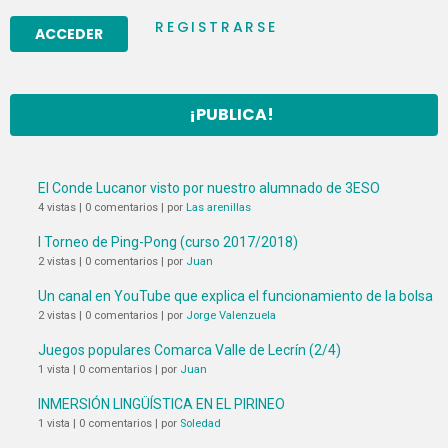
REGISTRARSE
¡PUBLICA!
El Conde Lucanor visto por nuestro alumnado de 3ESO
4 vistas
|
0 comentarios
|
por
Las arenillas
I Torneo de Ping-Pong (curso 2017/2018)
2 vistas
|
0 comentarios
|
por
Juan
Un canal en YouTube que explica el funcionamiento de la bolsa
2 vistas
|
0 comentarios
|
por
Jorge Valenzuela
Juegos populares Comarca Valle de Lecrín (2/4)
1 vista
|
0 comentarios
|
por
Juan
INMERSIÓN LINGÜÍSTICA EN EL PIRINEO
1 vista
|
0 comentarios
|
por
Soledad