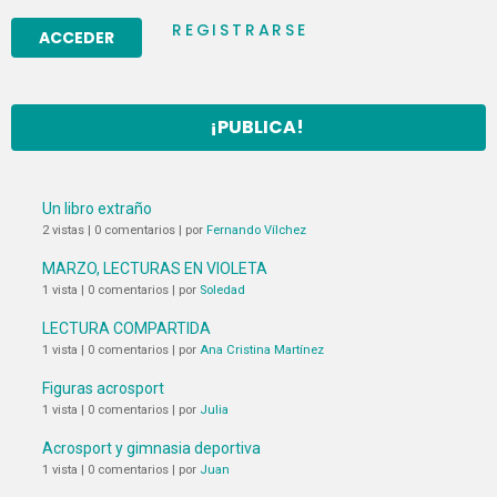
REGISTRARSE
¡PUBLICA!
Un libro extraño
2 vistas
|
0 comentarios
|
por
Fernando Vílchez
MARZO, LECTURAS EN VIOLETA
1 vista
|
0 comentarios
|
por
Soledad
LECTURA COMPARTIDA
1 vista
|
0 comentarios
|
por
Ana Cristina Martínez
Figuras acrosport
1 vista
|
0 comentarios
|
por
Julia
Acrosport y gimnasia deportiva
1 vista
|
0 comentarios
|
por
Juan