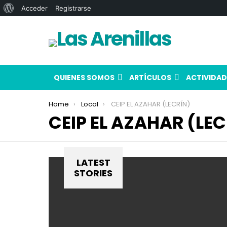
Acerca
Acceder
Registrarse
de
WordPress
QUIENES SOMOS
ARTÍCULOS
ACTIVIDAD
You are here:
Home
Local
CEIP EL AZAHAR (LECRÍN)
CEIP EL AZAHAR (LEC
LATEST
STORIES