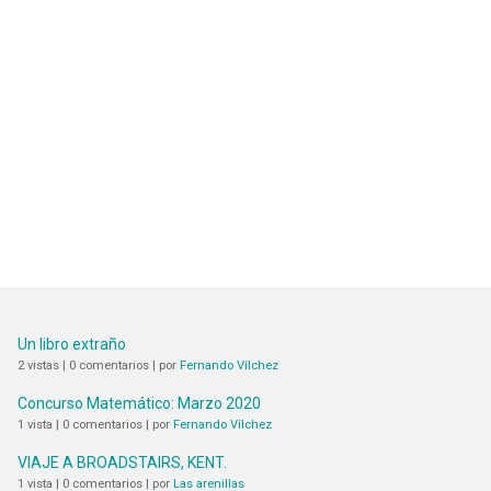
Un libro extraño
2 vistas
|
0 comentarios
|
por
Fernando Vílchez
Concurso Matemático: Marzo 2020
1 vista
|
0 comentarios
|
por
Fernando Vílchez
VIAJE A BROADSTAIRS, KENT.
1 vista
|
0 comentarios
|
por
Las arenillas